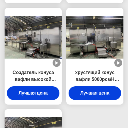
машины
Создатель конуса
хрустящий конус
вафли высокой
вафли 5000pcs/H
эффективности с
делая сбережения
0.6MPa обжал воздух
Лучшая цена
космоса создателя
Лучшая цена
конуса мозоли
машины