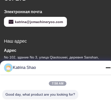
Электронная почта
katrina@jxmachineryco.com
Наш адрес
Адрес
No 102, здание No 3, улица Qiaotouwei, деревня Sanshan,
улица Shawan, район Panyu, город Гуанчжоу, провинция
Katrina Shao
Гуандун, Китай
Телефон
7:58 AM
86--15913188664
Good day, what product are you looking for?