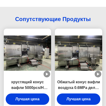
Сопутствующие Продукты
хрустящий конус
Обжатый конус вафли
вафли 5000pcs/H
воздуха 0.6MPa делая
делая сбережения
потребление газа
космоса создателя
Лучшая цена
машины 11-13kg/h
Лучшая цена
конуса мозоли