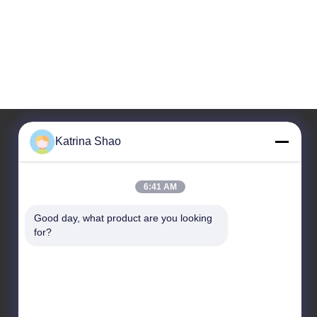
Katrina Shao
Наш адрес
6:41 AM
Адрес
No 102, здание No 3, улица Qiaotouwei, деревня
Good day, what product are you looking 
Sanshan, улица Shawan, район Panyu, город
for?
Гуанчжоу, провинция Гуандун, Китай
Телефон
86--15913188664