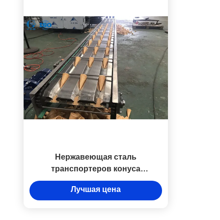
Нержавеющая сталь
транспортеров конуса
мороженого охлаждая, охлаждая
Лучшая цена
системы транспортера