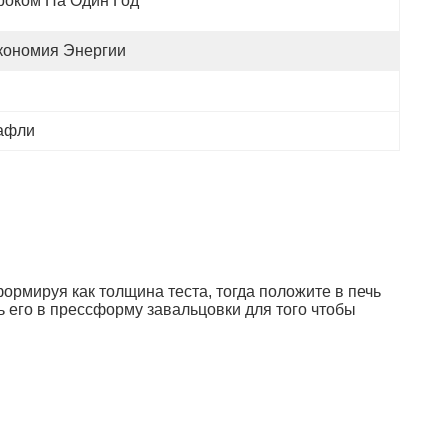
роком На Один Год
кономия Энергии
вафли
ормируя как толщина теста, тогда положите в печь
ь его в прессформу завальцовки для того чтобы