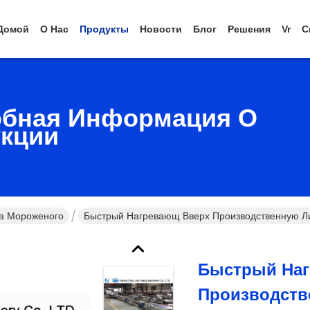
Домой
О Нас
Продукты
Новости
Блог
Решения
Vr
С
бная Информация О
кции
са Мороженого
Быстрый Нагревающ Вверх Производственную Л
Быстрый На
Производств