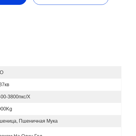
SO
37кв
400-3800пкс/х
000Kg
шеница, Пшеничная Мука