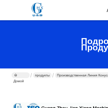
Подро
Проду
продукты
Производственная Линия Кону
Домой