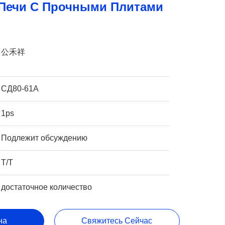
Печи С Прочными Плитами
公禾祥
СД80-61А
1ps
Подлежит обсуждению
T/T
достаточное количество
на
Свяжитесь Сейчас