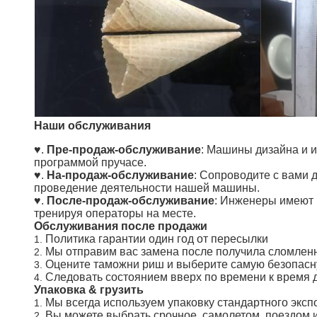
Наши обслуживания
♥.
Пре-продаж-обслуживание
: Машины дизайна и и
программой пручасе.
♥.
На-продаж-обслуживание
: Сопроводите с вами 
проведение деятельности нашей машины.
♥.
После-продаж-обслуживание
: Инженеры имеют 
тренируя операторы на месте.
Обслуживания после продажи
Политика гарантии один год от пересылки
1.
Мы отправим вас замена после получила сломлен
2.
Оцените таможни риш и выберите самую безопасну
3.
Следовать состоянием вверх по времени к время до
4.
Упаковка & грузить
Мы всегда используем упаковку стандартного эксп
1.
Вы можете выбрать срочное, самолетом, поездом 
2.