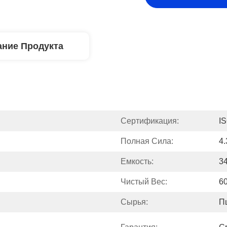
ние Продукта
Сертификация:
I
Полная Сила:
4.
Емкость:
3
Чистый Вес:
6
Сырья:
П