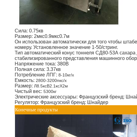
Сила: 0.75кв
Размер: 2мкс0.9мкс0.7м
Он использован автоматически для того чтобы штабе
номеру. Установленное значение 1-50/стринг.
Тип автоматический конус тоннеля СД80-53А сахара
стабилизированного представления машинного обор
Напряжение тока: 380В
Полная сила: 3.37кв
Потребление ЛПГ:
8-10кг/х
Емкость:
2800-3200пкс/х
Размер:
Л8.5ксВ2.1ксХ2м
Чистый вес:
5300кг
Электрические аксессуары: Французский бренд: Шна
Регулятор: Французский бренд: Шнайдер
Конечные продукты