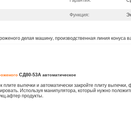
Гарантия:
С
Функция:
Э
ороженого делая машину
, 
производственная линия конуса 
СД80-53А
роженого
автоматическое
 плите выпечки и автоматически закройте плиту выпечки, ф
рмировать. Используя манипулятора, который нужно положит
кц.афтер продукты.