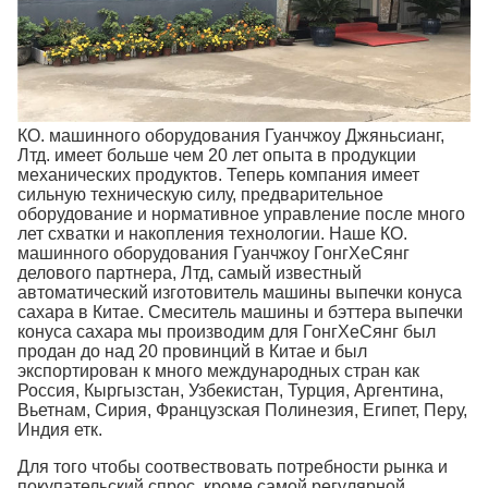
КО. машинного оборудования Гуанчжоу Джяньсианг,
Лтд. имеет больше чем 20 лет опыта в продукции
механических продуктов. Теперь компания имеет
сильную техническую силу, предварительное
оборудование и нормативное управление после много
лет схватки и накопления технологии. Наше КО.
машинного оборудования Гуанчжоу ГонгХеСянг
делового партнера, Лтд, самый известный
автоматический изготовитель машины выпечки конуса
сахара в Китае. Смеситель машины и бэттера выпечки
конуса сахара мы производим для ГонгХеСянг был
продан до над 20 провинций в Китае и был
экспортирован к много международных стран как
Россия, Кыргызстан, Узбекистан, Турция, Аргентина,
Вьетнам, Сирия, Французская Полинезия, Египет, Перу,
Индия етк.
Для того чтобы соотвествовать потребности рынка и
покупательский спрос, кроме самой регулярной