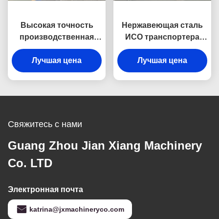
Высокая точность
Нержавеющая сталь
производственная
ИСО транспортера
линия конуса
поворота 90 градусов
Лучшая цена
мороженого
одобренный для
Лучшая цена
транспортера
промышленного
поворота 90 градусов
Свяжитесь с нами
Guang Zhou Jian Xiang Machinery
Co. LTD
Электронная почта
katrina@jxmachineryco.com