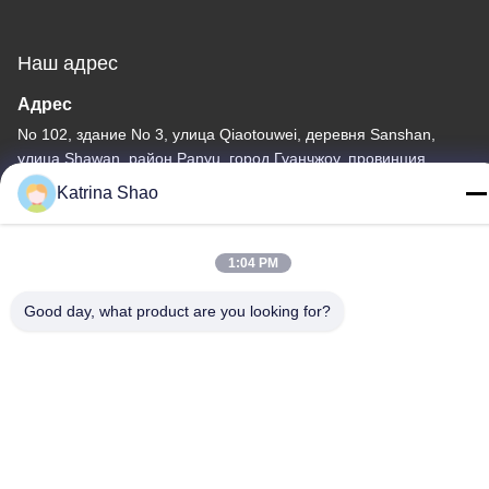
Наш адрес
Адрес
No 102, здание No 3, улица Qiaotouwei, деревня Sanshan,
улица Shawan, район Panyu, город Гуанчжоу, провинция
Гуандун, Китай
Katrina Shao
Телефон
86--15913188664
1:04 PM
Good day, what product are you looking for?
Политика конфиденциальности
|
Карта сайта
Китай хорошо. Качество машина выпечки конуса мороженого
Доставщик. -2026 Guang Zhou Jian Xiang Machinery Co. LTD
Все. Все права защищены.