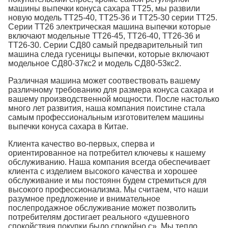
машины выпечки конуса сахара ТТ25, мы развили
новую модель ТТ25-40, ТТ25-36 и ТТ25-30 серии ТТ25.
Серии ТТ26 электрическая машина выпечки которые
включают модельные ТТ26-45, ТТ26-40, ТТ26-36 и
ТТ26-30. Серии СД80 самый предварительный тип
машина следа гусеницы выпечки, которые включают
модельное СД80-37кс2 и модель СД80-53кс2.
Различная машина может соотвествовать вашему
различному требованию для размера конуса сахара и
вашему производственной мощности. После настолько
много лет развития, наша компания поистине стала
самым профессиональным изготовителем машины
выпечки конуса сахара в Китае.
Клиента качество во-первых, сперва и
ориентированное на потребител ключевы к нашему
обслуживанию. Наша компания всегда обеспечивает
клиента с изделием высокого качества и хорошее
обслуживание и мы постоянн будем стремиться для
высокого профессионализма. Мы считаем, что наши
разумное предложение и внимательное
послепродажное обслуживание может позволить
потребителям достигает реального «душевного
спокойствия покупки было спокойно с». Мы тепло