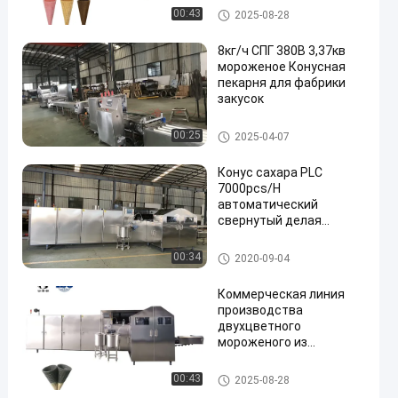
Производственная линия ко
00:43
2025-08-28
нуса мороженого
8кг/ч СПГ 380В 3,37кв
мороженое Конусная
пекарня для фабрики
закусок
Производственная линия ко
00:25
2025-04-07
нуса мороженого
Конус сахара PLC
7000pcs/H
автоматический
свернутый делая
машину
Производственная линия ко
00:34
2020-09-04
нуса мороженого
Коммерческая линия
производства
двухцветного
мороженого из
нержавеющей стали
Производственная линия ко
00:43
2025-08-28
нуса мороженого