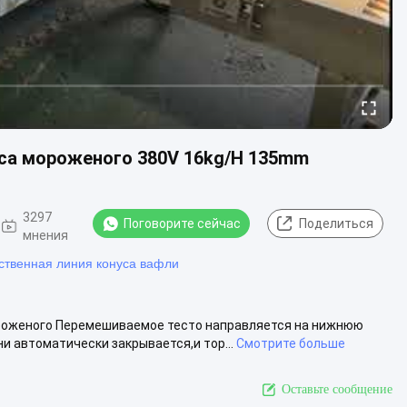
уса мороженого 380V 16kg/H 135mm
3297
Поговорите сейчас
Поделиться
мнения
ственная линия конуса вафли
роженого Перемешиваемое тесто направляется на нижнюю
и автоматически закрывается,и тор...
Смотрите больше
Оставьте сообщение