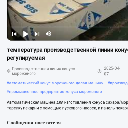
температура производственной линии кон
регулируемая
2025-04-
Производственная линия конуса
мороженого
07
#
автоматический конус мороженого делая машину
#
производ
#
промышленное предприятие конуса мороженого
Автоматическая машина для изготовления конуса сахара/мо
тарелку пекарни с помощью пускового насоса, и панель пекарн
Сообщения посетителя