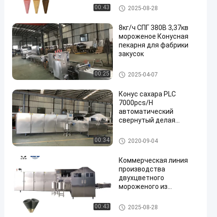
Производственная линия ко
00:43
2025-08-28
нуса мороженого
8кг/ч СПГ 380В 3,37кв
мороженое Конусная
пекарня для фабрики
закусок
Производственная линия ко
00:25
2025-04-07
нуса мороженого
Конус сахара PLC
7000pcs/H
автоматический
свернутый делая
машину
Производственная линия ко
00:34
2020-09-04
нуса мороженого
Коммерческая линия
производства
двухцветного
мороженого из
нержавеющей стали
Производственная линия ко
00:43
2025-08-28
нуса мороженого