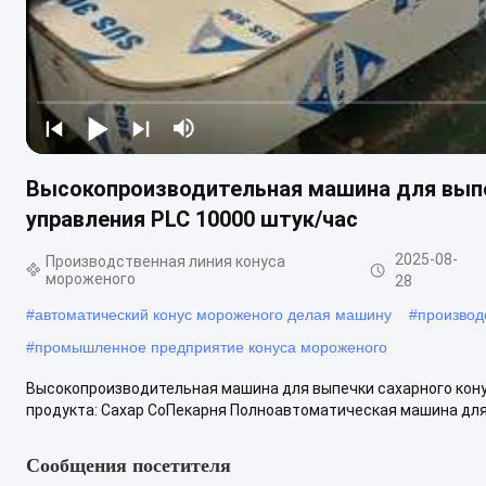
Высокопроизводительная машина для выпе
управления PLC 10000 штук/час
2025-08-
Производственная линия конуса
мороженого
28
#
автоматический конус мороженого делая машину
#
производ
#
промышленное предприятие конуса мороженого
Высокопроизводительная машина для выпечки сахарного конус
продукта: Сахар CoПекарня Полноавтоматическая машина для в
Сообщения посетителя