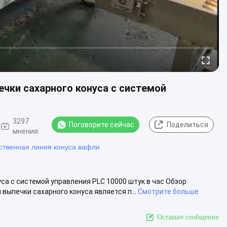
чки сахарного конуса с системой
3297
Поговорите сейчас
Поделиться
мнения
ственная линия конуса вафли
а с системой управления PLC 10000 штук в час Обзор
ыпечки сахарного конуса является п...
Смотрите больше
Оставьте сообщение